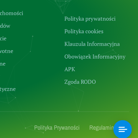
uchomości
Polityka prywatności
zdów
Polityka cookies
cie
Klauzula Informacyjna
wotne
Obowiązek Informacyjny
lne
APK
Zgoda RODO
tyczne
Polityka Prywaności
Regulamin strony