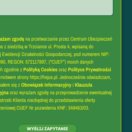
ażam zgodę
na przetwarzanie przez Centrum Ubezpieczeń
s z siedzibą w Trzciance ul. Prosta 4, wpisaną do
j Ewidencji Działalności Gospodarczej, pod numerem NIP:
GON: 572117897, ("CUEF”) moich danych
h zgodnie z
Polityką Cookies
oraz
Polityce Prywatności
nictwem strony https://frejus.pl. Jednocześnie oświadczam,
nałem się z
Obowiązek Informacyjny
i
Klauzula
yjna
oraz wyrażam zgodę na przeprowadzenie ewentualnej
otrzeb Klienta niezbędnej do przedstawienia oferty
zeniowej CUEF Nr pozwolenia KNF: 349463/03.