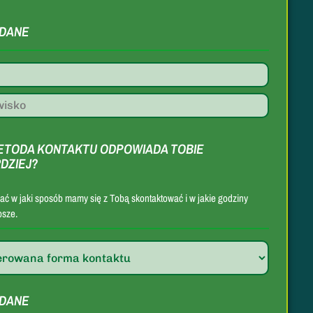
DANE
ETODA KONTAKTU ODPOWIADA TOBIE
DZIEJ?
ać w jaki sposób mamy się z Tobą skontaktować i w jakie godziny
psze.
na
DANE