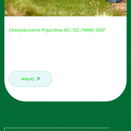
Ubezpieczenie Pojazdów AC/OC/NNW/GAP
Posiadasz samochód prywatny? A może
potrzebujesz dobrej kompleksowej oferty na flotę w
swojej firmie?
więcej