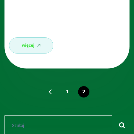
Szukasz polisy rodzinnej obejmującej ochronę
członków najbliższej rodziny na przyszłość oraz od
następstw nieszczęśliwych wypadków ?
więcej
1
2