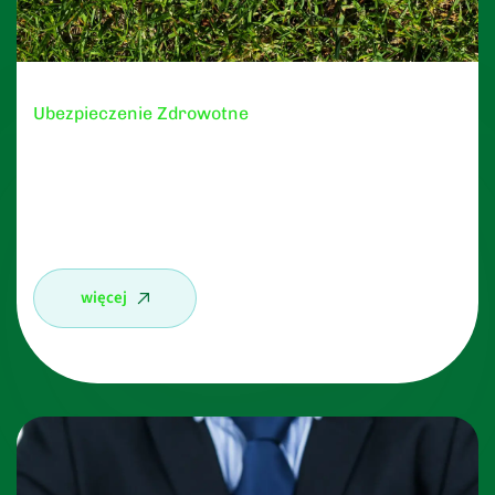
Ubezpieczenie Zdrowotne
Nie chcesz czekać w długich kolejkach na NFZ?
Chcesz zabezpieczyć swoich bliskich na wypadek
choroby?
więcej